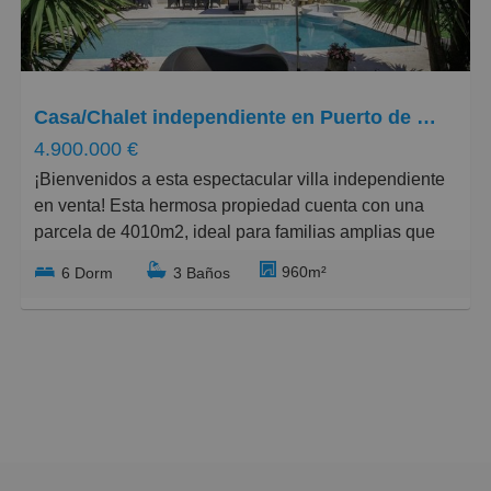
Grandes
Casa/Chalet independiente en Puerto de Galapagar-Las Cuestas, Galapagar
4.900.000 €
¡Bienvenidos a esta espectacular villa independiente
en venta! Esta hermosa propiedad cuenta con una
parcela de 4010m2, ideal para familias amplias que
buscan espacio y tranquilidad. La villa se distribuye
960m²
6 Dorm
3 Baños
en dos plantas y cuenta con 9 habitaciones, perfectas
para adaptarse a tus necesidades.
Además, podrás disfrutar de una refrescante piscina y
un gimnasio, perfectos para mantenerte en forma. El
jardín es amplio y cuidado, ideal para disfrutar de
reuniones familiares o simplemente relajarte en un
ambiente tranquilo.