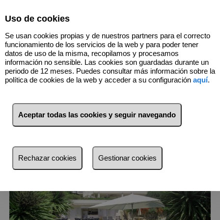
Select Language
▼
Uso de cookies
915483852
Se usan cookies propias y de nuestros partners para el correcto
funcionamiento de los servicios de la web y para poder tener
datos de uso de la misma, recopilamos y procesamos
información no sensible. Las cookies son guardadas durante un
1
Inmuebles
Galapagar (Madrid)
periodo de 12 meses. Puedes consultar más información sobre la
política de cookies de la web y acceder a su configuración
aquí
.
Lista
Mapa
Filtros
Aceptar todas las cookies y seguir navegando
más reciente
más reciente
Rechazar cookies
Gestionar cookies
Menos reciente
Baratos
Caros
Pequeños