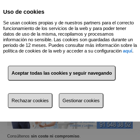
Uso de cookies
915483852
Se usan cookies propias y de nuestros partners para el correcto
funcionamiento de los servicios de la web y para poder tener
datos de uso de la misma, recopilamos y procesamos
¿Quiere Vender?
información no sensible. Las cookies son guardadas durante un
periodo de 12 meses. Puedes consultar más información sobre la
Tenemos una amplia cartera de clientes dispuestos a adquirir su
política de cookies de la web y acceder a su configuración
aquí
.
propiedad.
Buscamos pisos en Madrid
principalmente.
Infórmenos, sin compromiso, de las
características de su inmueble
que quiere vender, y si lo desea, gestionaremos su
venta sin
exclusiva
. Somos un equipo de
Agentes de la Propiedad
Aceptar todas las cookies y seguir navegando
Inmobiliaria y Abogados
que actuamos con total
transparencia y
profesionalidad
. Aconsejando a nuestros clientes y oriéntandoles
sobre precios, deudas, reformas, etc.
Rechazar cookies
Gestionar cookies
Consúltenos
sin coste ni compromiso
.