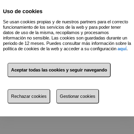
Select Language
▼
Uso de cookies
915483852
Se usan cookies propias y de nuestros partners para el correcto
funcionamiento de los servicios de la web y para poder tener
datos de uso de la misma, recopilamos y procesamos
información no sensible. Las cookies son guardadas durante un
Contactar
periodo de 12 meses. Puedes consultar más información sobre la
política de cookies de la web y acceder a su configuración
aquí
.
Dónde estamos:
Nos encontrará en el centro de Madrid. Junto a la
Plaza de España
.
Calle Gran Vía, nº 69 - 5º Planta, Oficina 513
Aceptar todas las cookies y seguir navegando
28013 Madrid
Teléfono:
+34 91 548 38 52
Correo:
info@ribada.com
Rechazar cookies
Gestionar cookies
Puede concertar cita previa con nuestros especialistas para recibir
una
atención personalizada y concreta
.