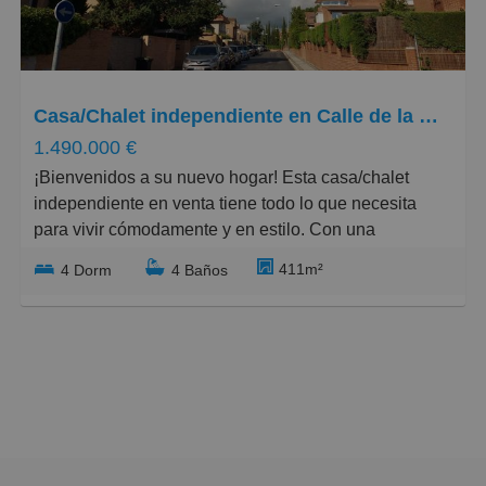
Grandes
Casa/Chalet independiente en Calle de la Pintura, Zona norte
1.490.000 €
¡Bienvenidos a su nuevo hogar! Esta casa/chalet
independiente en venta tiene todo lo que necesita
para vivir cómodamente y en estilo. Con una
superficie construida de 411 m2 y una parcela de 500
411m²
4 Dorm
4 Baños
m2, esta propiedad se encuentra en la zona norte de
Bellas Artes, Pozuelo de Alarcón, rodeada de parques
y zonas verdes.
- Distribuida en 4 plantas, esta propiedad cuenta con
amplios espacios y una excelente distribución.
- En la planta principal encontrará un amplio recibidor
con aseo de invitados, una cocina en 2 ambientes, un
comedor independiente con 2 accesos, un gran salón