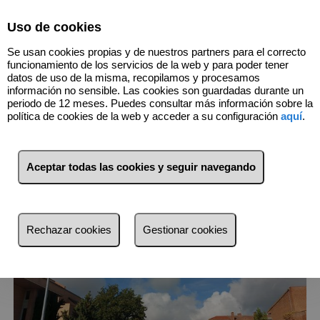
Select Language
▼
Uso de cookies
915483852
Se usan cookies propias y de nuestros partners para el correcto
funcionamiento de los servicios de la web y para poder tener
datos de uso de la misma, recopilamos y procesamos
información no sensible. Las cookies son guardadas durante un
1
Inmuebles
Zona Norte (Madrid)
periodo de 12 meses. Puedes consultar más información sobre la
política de cookies de la web y acceder a su configuración
aquí
.
Lista
Mapa
Filtros
Aceptar todas las cookies y seguir navegando
más reciente
más reciente
Rechazar cookies
Gestionar cookies
Menos reciente
Baratos
Caros
Pequeños